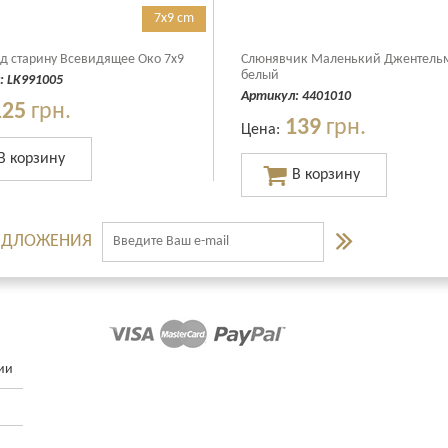
7x9 cm
д старину Всевидящее Око 7x9
Слюнявчик Маленький Джентель
белый
:
LK991005
Артикул:
4401010
125
грн.
139
грн.
Цена:
РЕДЛОЖЕНИЯ
ии