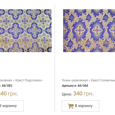
рковная « Крест Подсолнух»
Ткань церковная « Крест Солнечн
:
66/081
Артикул:
66/066
340
грн.
340
грн.
Цена: