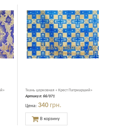
ый»
Ткань церковная « Крест Патриарший»
Артикул:
66/071
340
грн.
Цена: